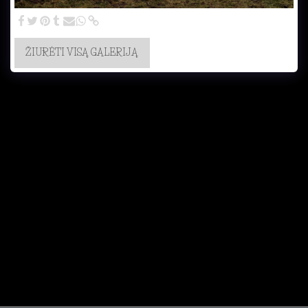
ŽIŪRĖTI VISĄ GALERIJĄ